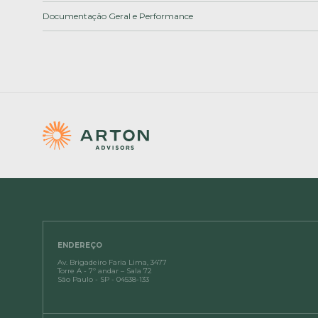
Documentação Geral e Performance
ENDEREÇO
Av. Brigadeiro Faria Lima, 3477
Torre A - 7º andar – Sala 72
São Paulo - SP - 04538-133